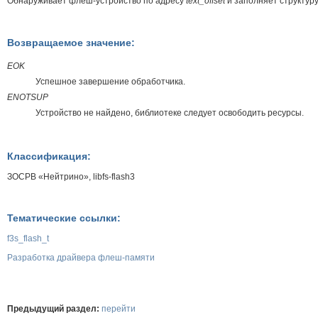
Обнаруживает флеш-устройство по адресу
text_offset
и заполняет структур
Возвращаемое значение:
EOK
Успешное завершение обработчика.
ENOTSUP
Устройство не найдено, библиотеке следует освободить ресурсы.
Классификация:
ЗОСРВ «Нейтрино», libfs-flash3
Тематические ссылки:
f3s_flash_t
Разработка драйвера флеш-памяти
Предыдущий раздел:
перейти