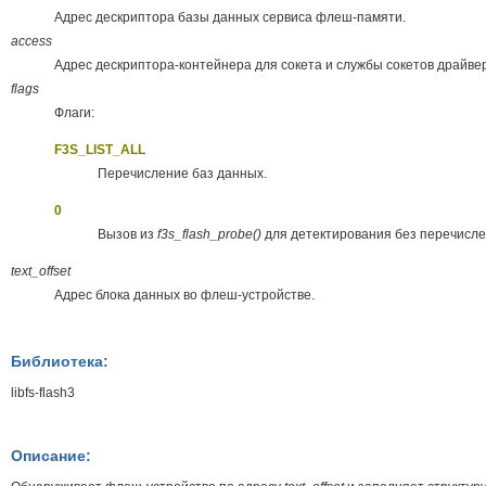
Адрес дескриптора базы данных сервиса флеш-памяти.
access
Адрес дескриптора-контейнера для сокета и службы сокетов драйв
flags
Флаги:
F3S_LIST_ALL
Перечисление баз данных.
0
Вызов из
f3s_flash_probe()
для детектирования без перечисле
text_offset
Адрес блока данных во флеш-устройстве.
Библиотека:
libfs-flash3
Описание: