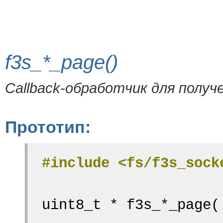
f3s_*_page()
Callback-обработчик для получ
Прототип:
#include <fs/f3s_sock
uint8_t * f3s_*_page(