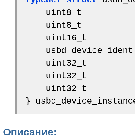
typedef
struct 
usbd_d
    uint8_t        
    uint8_t        
    uint16_t       
    usbd_device_ide
    uint32_t       
    uint32_t       
    uint32_t       
} usbd_device_instanc
Описание: