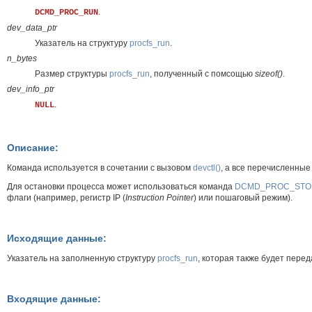
.
DCMD_PROC_RUN
dev_data_ptr
Указатель на структуру
procfs_run
.
n_bytes
Размер структуры
procfs_run
, полученный с помсощью
sizeof()
.
dev_info_ptr
.
NULL
Описание:
Команда используется в сочетании с вызовом
devctl()
, а все перечисленны
Для остановки процесса может использоваться команда
DCMD_PROC_STO
флаги (например, регистр IP (
Instruction Pointer
) или пошаговый режим).
Исходящие данные:
Указатель на заполненную структуру
procfs_run
, которая также будет пере
Входящие данные: