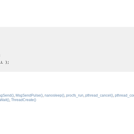
;
LL );
gSend()
,
MsgSendPulse()
,
nanosleep()
,
procfs_run
,
pthread_cancel()
,
pthread_co
ait()
,
ThreadCreate()