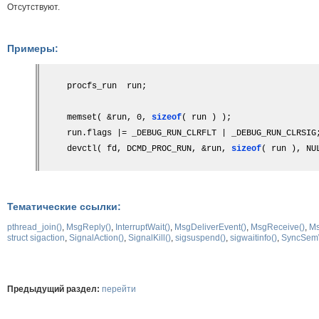
Отсутствуют.
Примеры:
procfs_run  run;
memset( &run, 0, 
sizeof
( run ) );
run.flags |= _DEBUG_RUN_CLRFLT | _DEBUG_RUN_CLRSIG
devctl( fd, DCMD_PROC_RUN, &run, 
sizeof
( run ), NU
Тематические ссылки:
pthread_join()
,
MsgReply()
,
InterruptWait()
,
MsgDeliverEvent()
,
MsgReceive()
,
Ms
struct sigaction
,
SignalAction()
,
SignalKill()
,
sigsuspend()
,
sigwaitinfo()
,
SyncSemW
Предыдущий раздел:
перейти