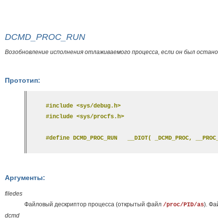
DCMD_PROC_RUN
Возобновление исполнения отлаживаемого процесса, если он был остан
Прототип:
#include <sys/debug.h>
#include <sys/procfs.h>
#define DCMD_PROC_RUN   __DIOT( _DCMD_PROC, __PROC
Аргументы:
filedes
Файловый дескриптор процесса (открытый файл
). Ф
/proc/PID/as
dcmd