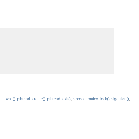
nd_wait()
,
pthread_create()
,
pthread_exit()
,
pthread_mutex_lock()
,
sigaction()
,