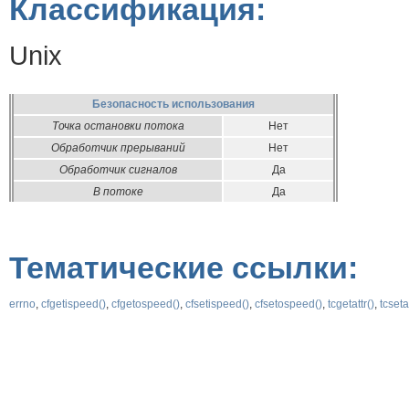
Классификация:
Unix
Безопасность использования
Точка остановки потока
Нет
Обработчик прерываний
Нет
Обработчик сигналов
Да
В потоке
Да
Тематические ссылки:
errno
,
cfgetispeed()
,
cfgetospeed()
,
cfsetispeed()
,
cfsetospeed()
,
tcgetattr()
,
tcsetat