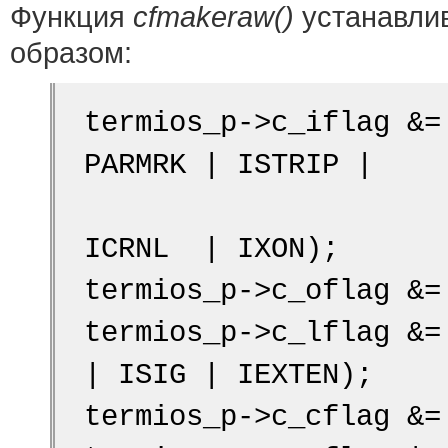
Функция
cfmakeraw()
устанавли
образом:
termios_p->c_iflag &=
PARMRK | ISTRIP |
                        INLCR  | IGNC
ICRNL  | IXON);
termios_p->c_oflag &=
termios_p->c_lflag &=
| ISIG | IEXTEN);
termios_p->c_cflag &=