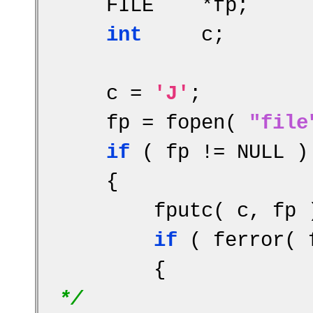
    FILE    *fp;
int
     c;
    c = 
'J'
;
    fp = fopen( 
"file
if
 ( fp != NULL )
    {
        fputc( c, fp
if
 ( ferror( 
        {        
*/