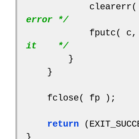
            cle
error */
            fpu
it    */
        }
    }
    fclose( fp );
return
 (EXIT_SUCC
}