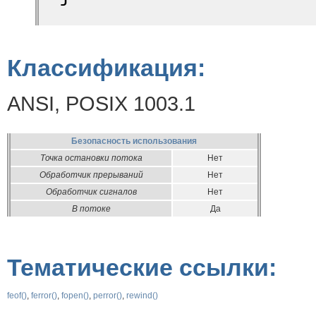
Классификация:
ANSI, POSIX 1003.1
Безопасность использования
Точка остановки потока
Нет
Обработчик прерываний
Нет
Обработчик сигналов
Нет
В потоке
Да
Тематические ссылки:
feof()
,
ferror()
,
fopen()
,
perror()
,
rewind()