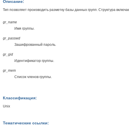
Описание:
Тип позволяет производить разметку базы данных групп. Структура включа
gr_name
Имя группы.
gr_passwd
Зашифрованный пароль.
gr_gid
Идентификатор группы.
gr_mem
Список членов группы.
Классификация:
Unix
Тематические ссылки: