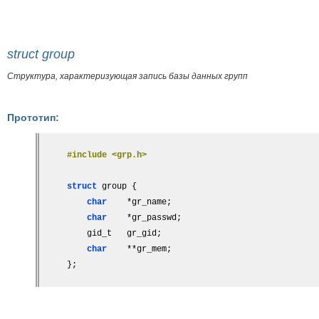
struct group
Структура, характеризующая запись базы данных групп
Прототип:
#include <grp.h>
struct 
group {
char
    *gr_name;
char
    *gr_passwd;
    gid_t   gr_gid;
char
    **gr_mem;
};