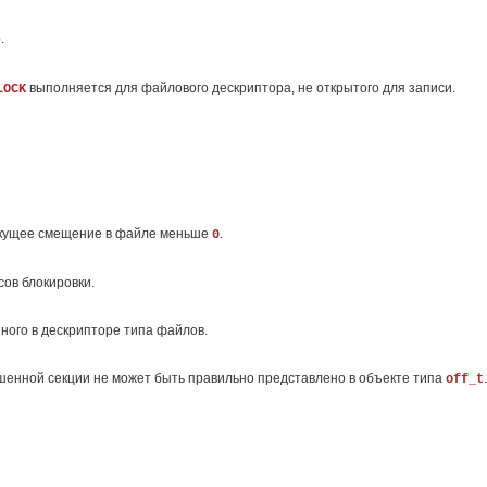
)
.
выполняется для файлового дескриптора, не открытого для записи.
LOCK
екущее смещение в файле меньше
.
0
ов блокировки.
ного в дескрипторе типа файлов.
ошенной секции не может быть правильно представлено в объекте типа
.
off_t