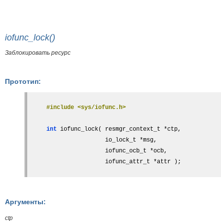
iofunc_lock()
Заблокировать ресурс
Прототип:
#include <sys/iofunc.h>
int
 iofunc_lock( resmgr_context_t *ctp,
                 io_lock_t *msg,
                 iofunc_ocb_t *ocb,
                 iofunc_attr_t *attr );
Аргументы:
ctp