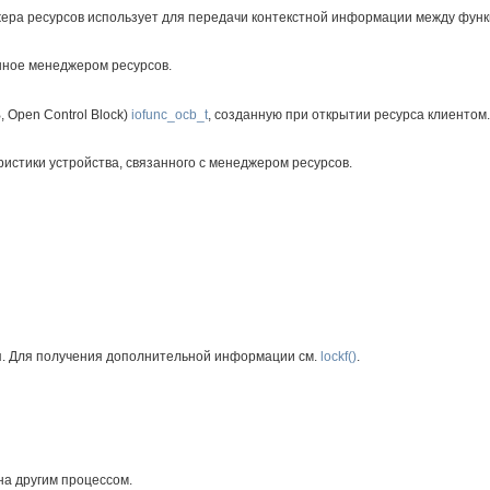
жера ресурсов использует для передачи контекстной информации между функ
нное менеджером ресурсов.
 Open Control Block)
iofunc_ocb_t
, созданную при открытии ресурса клиентом.
истики устройства, связанного с менеджером ресурсов.
я. Для получения дополнительной информации см.
lockf()
.
на другим процессом.