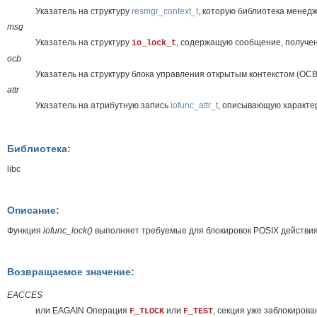
Указатель на структуру
resmgr_context_t
, которую библиотека менед
msg
Указатель на структуру
, содержащую сообщение, получе
io_lock_t
ocb
Указатель на структуру блока управления открытым контекстом (OCB,
attr
Указатель на атрибутную запись
iofunc_attr_t
, описывающую характер
Библиотека:
libc
Описание:
Функция
iofunc_lock()
выполняет требуемые для блокировок POSIX действи
Возвращаемое значение:
EACCES
или EAGAIN Операция
или
, секция уже заблокирова
F_TLOCK
F_TEST