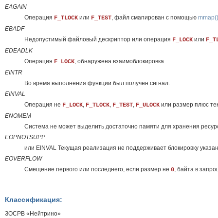
EAGAIN
Операция
или
, файл смапирован с помощью
mmap(
F_TLOCK
F_TEST
EBADF
Недопустимый файловый дескриптор или операция
или
F_LOCK
F_T
EDEADLK
Операция
, обнаружена взаимоблокировка.
F_LOCK
EINTR
Во время выполнения функции был получен сигнал.
EINVAL
Операция не
,
,
,
или размер плюс т
F_LOCK
F_TLOCK
F_TEST
F_ULOCK
ENOMEM
Система не может выделить достаточно памяти для хранения ресурс
EOPNOTSUPP
или EINVAL Текущая реализация не поддерживает блокировку указан
EOVERFLOW
Смещение первого или последнего, если размер не
, байта в запр
0
Классификация:
ЗОСРВ «Нейтрино»