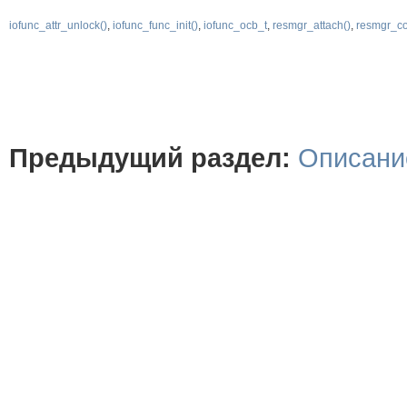
iofunc_attr_unlock()
,
iofunc_func_init()
,
iofunc_ocb_t
,
resmgr_attach()
,
resmgr_co
Предыдущий раздел:
Описани