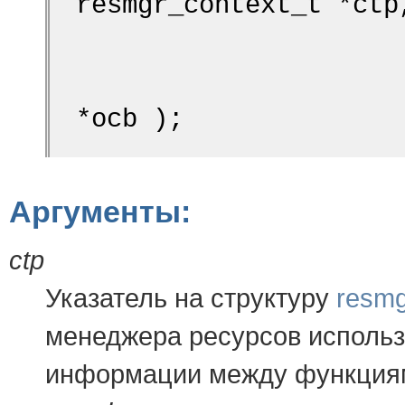
resmgr_context_t *ctp
                              
*ocb );
Аргументы:
ctp
Указатель на структуру
resmg
менеджера ресурсов использ
информации между функция